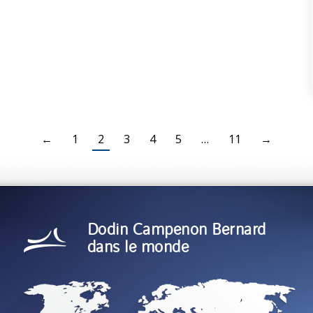
←
1
2
3
4
5
…
11
→
Dodin Campenon Bernard
dans le monde