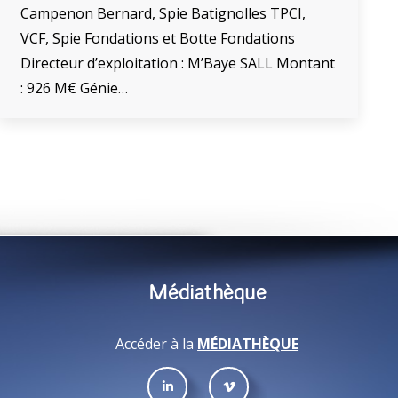
Campenon Bernard, Spie Batignolles TPCI,
VCF, Spie Fondations et Botte Fondations
Directeur d’exploitation : M’Baye SALL Montant
: 926 M€ Génie…
Médiathèque
Accéder à la
MÉDIATHÈQUE
Trouvez nous sur :
La
La