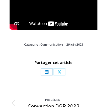
Catégorie :
Communication
29 juin 2023
Partager cet article
Partager
Partager
sur
sur
LinkedIn
X
Navigation
PRÉCÉDENT
article
Convention DGP 2023
Article