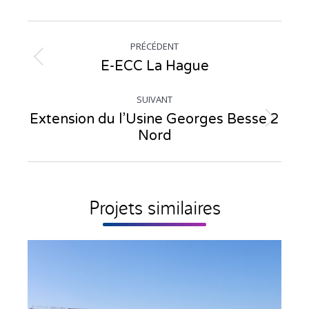
LinkedIn
X
Navigation
PRÉCÉDENT
de
E-ECC La Hague
Onglet
commentaire
précédent
SUIVANT
Extension du l’Usine Georges Besse 2
Projets
Nord
similaires
Projets similaires