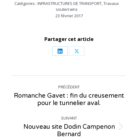
Catégories :
INFRASTRUCTURES DE TRANSPORT
,
Travaux
souterrains
23 février 2017
Partager cet article
Partager
Partager
sur
sur
LinkedIn
X
Navigation
PRÉCÉDENT
article
Romanche Gavet : fin du creusement
Article
pour le tunnelier aval.
précédent
:
SUIVANT
Nouveau site Dodin Campenon
Article
Bernard